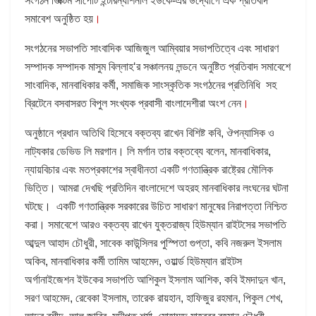
সংগঠন ভিক্টিম সাপোর্ট ইন্টারন্যাশনাল ইউকে-এর উদ্যোগে এক প্রতিবদি
সমাবেশ অনুষ্ঠিত হয়
।
সংগঠনের সভাপতি সাংবাদিক আজিজুল আম্বিয়ার সভাপতিত্বে এবং সাধারণ
সম্পাদক সম্পাদক মাসুম বিল্লাহ‘র সঞ্চালনয় লন্ডনে অনুষ্টিত প্রতিবাদ সমাবেশে
সাংবাদিক, মানবাধিকার কর্মী, সমাজিক সাংস্কৃতিক সংগঠনের প্রতিনিধি সহ
ব্রিটেনে বসবাসরত বিপুল সংখ্যক প্রবাসী বাংলাদেশীরা অংশ নেন
।
অনুষ্ঠানে প্রধান অতিথি হিসেবে বক্তব্য রাখেন বিশিষ্ট কবি, ঔপন্যাসিক ও
নাট্যকার ডেভিড লি মরগান। লি মর্গান তার বক্তব্যে বলেন, মানবাধিকার,
ন্যায়বিচার এবং মতপ্রকাশের স্বাধীনতা একটি গণতান্ত্রিক রাষ্ট্রের মৌলিক
ভিত্তি। আমরা দেখছি প্রতিদিন বাংলাদেশে অহরহ মানবাধিকার লংঘনের ঘটনা
ঘটছে। একটি গণতান্ত্রিক সরকারের উচিত সাধারণ মানুষের নিরাপত্তা নিশ্চিত
করা। সমাবেশে আরও বক্তব্য রাখেন যুক্তরাজ্য হিউম্যান রাইটসের সভাপতি
আব্দুল আহাদ চৌধুরী, সাবেক কাউন্সিলর পুস্পিতা গুপ্তা, কবি নজরুল ইসলাম
অকিব, মানবাধিকার কর্মী তামিম আহমেদ, ওয়ার্ল্ড হিউম্যান রাইটস
অর্গানাইজেশন ইউকের সভাপতি আশিকুল ইসলাম আশিক, কবি ইমদাদুন খান,
সরণ আহমেদ, রেবেকা ইসলাম, তারেক রায়হান, হাফিজুর রহমান, পিকুল শেখ,