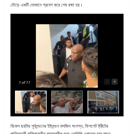
দৌড়ে একটি দোকানে প্রবেশ করে শেষ রক্ষা হয়।
-
+
1
of 11
বিকেল ছয়টায় পূর্বলন্ডনের ইষ্টলন্ডন মসজিদ সংলগ্ন, ফিলগেট ষ্ট্রীটের
পাকিস্তানী মালিকানাধীন মায়দাগ্রীল হলে এসসিপি এলায়েন্স তার সাথে