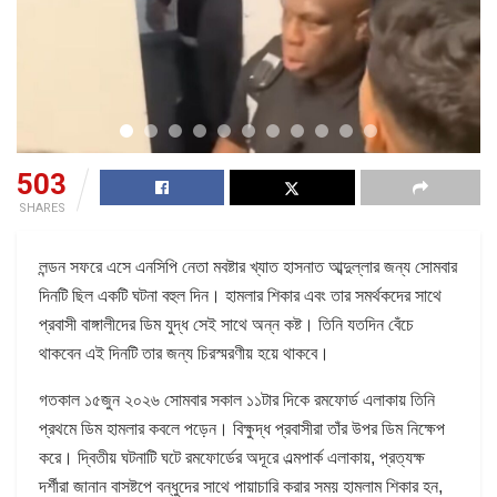
503
SHARES
লন্ডন সফরে এসে এনসিপি নেতা মবষ্টার খ্যাত হাসনাত আব্দুল্লার জন্য সোমবার
দিনটি ছিল একটি ঘটনা বহুল দিন। হামলার শিকার এবং তার সমর্থকদের সাথে
প্রবাসী বাঙ্গালীদের ডিম যুদ্ধ সেই সাথে অন্ন কষ্ট। তিনি যতদিন বেঁচে
থাকবেন এই দিনটি তার জন্য চিরস্মরণীয় হয়ে থাকবে।
গতকাল ১৫জুন ২০২৬ সোমবার সকাল ১১টার দিকে রমফোর্ড এলাকায় তিনি
প্রথমে ডিম হামলার কবলে পড়েন। বিক্ষুদ্ধ প্রবাসীরা তাঁর উপর ডিম নিক্ষেপ
করে। দ্বিতীয় ঘটনাটি ঘটে রমফোর্ডের অদূরে এল্মপার্ক এলাকায়, প্রত্যক্ষ
দর্শীরা জানান বাসষ্টপে বন্ধুদের সাথে পায়াচারি করার সময় হামলাম শিকার হন,