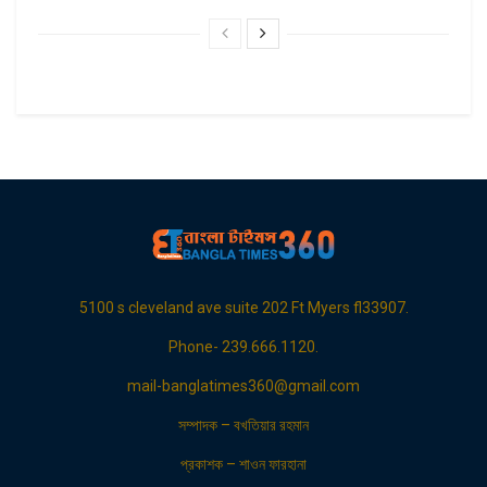
5100 s cleveland ave suite 202 Ft Myers fl33907.
Phone- 239.666.1120.
mail-banglatimes360@gmail.com
সম্পাদক – বখতিয়ার রহমান
প্রকাশক – শাওন ফারহানা