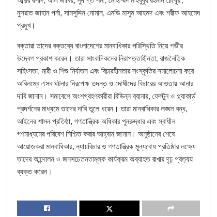
আব্দুর রশীদ, আল জাবির, সুদীপ্ত শর্মা, মোহাম্মদ মাহবুবুর রহমান চৌধুরী,
নুসরাত জাহান পর্না, সামসুদ্দিন নোমান, এমডি মাসুম আহমদ এবং শরীফ আহমেদ
প্রমুখ।
বক্তারা তাদের বক্তব্যে বাংলাদেশের মানবাধিকার পরিস্থিতি নিয়ে গভীর
উদ্বেগ প্রকাশ করেন। তারা সাংবাদিকদের নিরাপত্তাহীনতা, রাজনৈতিক
সহিংসতা, নারী ও শিশু নির্যাতন এবং বিচারহীনতার সংস্কৃতির সমালোচনা করে
অবিলম্বে এসব ঘটনার নিরপেক্ষ তদন্ত ও দোষীদের বিচারের আওতায় আনার
দাবি জানান। সমাবেশে অংশগ্রহণকারীরা বিভিন্ন ব্যানার, ফেস্টুন ও প্ল্যাকার্ড
প্রদর্শনের মাধ্যমে তাদের দাবি তুলে ধরেন। তারা মানবাধিকার লঙ্ঘন বন্ধ,
আইনের শাসন প্রতিষ্ঠা, গণতান্ত্রিক অধিকার পুনরুদ্ধার এবং স্বাধীন
গণমাধ্যমের পরিবেশ নিশ্চিত করার আহ্বান জানান। অনুষ্ঠানের শেষে
আয়োজকরা মানবাধিকার, ন্যায়বিচার ও গণতান্ত্রিক মূল্যবোধ প্রতিষ্ঠার লক্ষ্যে
তাদের আন্দোলন ও জনসচেতনতামূলক কার্যক্রম অব্যাহত রাখার দৃঢ় প্রত্যয়
ব্যক্ত করেন।