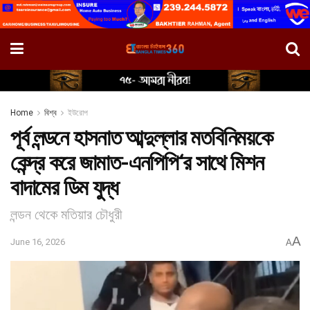
Home
বিশ্ব
ইউরোপ
পূর্ব লন্ডনে হাসনাত আব্দুল্লার মতবিনিময়কে
কেন্দ্র করে জামাত-এনপিপি‘র সাথে মিশন
বাদামের ডিম যুদ্ধ
লন্ডন থেকে মতিয়ার চৌধুরী
A
June 16, 2026
A