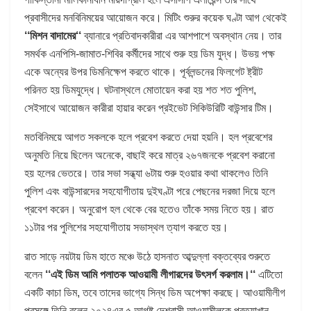
প্রবাসীদের মনবিনিময়ের আয়োজন করে। মিটিং শুরুর কয়েক ঘণ্টা আগ থেকেই
‘‘
মিশন
বাদামের
‘‘
ব্যানারে প্রতিবাদকারীরা এর আশপাশে অবস্থান নেয়। তার
সমর্থক এনপিসি-জামাত-শিবির কর্মীদের সাথে শুরু হয় ডিম যুদ্ধ। উভয় পক্ষ
একে অন্যের উপর ডিমনিক্ষেপ করতে থাকে। পূর্বলন্ডনের ফিলগেট ষ্ট্রীট
পরিনত হয় ডিমযুদ্ধে। ঘটনাস্থলে মোতায়েন করা হয় শত শত পুলিশ,
সেইসাথে আয়োজন কারীরা হায়ার করেন প্রইভেট সিকিউরিটি বাউন্সার টিম।
মতবিনিময়ে আগত সকলকে হলে প্রবেশ করতে দেয়া হয়নি। হল প্রবেশের
অনুমতি নিয়ে ছিলেন অনেকে, বাছাই করে মাত্র ২৬৭জনকে প্রবেশ করানো
হয় হলের ভেতরে। তার সভা সন্ধ্যা ৬টায় শুরু হওয়ার কথা থাকলেও তিনি
পুলিশ এবং বাউন্সারদের সহযোগীতায় দুইঘণ্টা পরে পেছনের দরজা দিয়ে হলে
প্রবেশ করেন। অনুরোপ হল থেকে বের হতেও তাঁকে সময় নিতে হয়। রাত
১১টার পর পুলিশের সহযোগীতায় সভাস্থল ত্যাগ করতে হয়।
রাত সাড়ে নয়টায় ডিম হাতে মঞ্চে উঠে হাসনাত আব্দুল্লা বক্তব্যের শুরুতে
বলেন
‘‘
এই
ডিম
আমি
পলাতক
আওয়ামী লীগারদের
উৎসর্গ
করলাম
।
‘‘
এটিতো
একটি কাচা ডিম, তবে তাদের ভাগ্যে সিন্ধ ডিম অপেক্ষা করছে। আওয়ামীলীগ
প্রসঙ্গে তিনি বলেন ২০২৪এর ৫ আগষ্ট দেশবাসী আওয়ামীলকে প্রত্যাখান