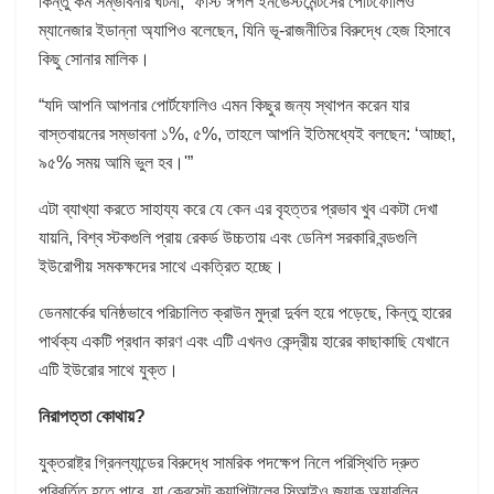
কিন্তু কম সম্ভাবনার ঘটনা,” ফার্স্ট ঈগল ইনভেস্টমেন্টসের পোর্টফোলিও
ম্যানেজার ইডান্না অ্যাপিও বলেছেন, যিনি ভূ-রাজনীতির বিরুদ্ধে হেজ হিসাবে
কিছু সোনার মালিক।
“যদি আপনি আপনার পোর্টফোলিও এমন কিছুর জন্য স্থাপন করেন যার
বাস্তবায়নের সম্ভাবনা ১%, ৫%, তাহলে আপনি ইতিমধ্যেই বলছেন: ‘আচ্ছা,
৯৫% সময় আমি ভুল হব।'”
এটা ব্যাখ্যা করতে সাহায্য করে যে কেন এর বৃহত্তর প্রভাব খুব একটা দেখা
যায়নি, বিশ্ব স্টকগুলি প্রায় রেকর্ড উচ্চতায় এবং ডেনিশ সরকারি বন্ডগুলি
ইউরোপীয় সমকক্ষদের সাথে একত্রিত হচ্ছে।
ডেনমার্কের ঘনিষ্ঠভাবে পরিচালিত ক্রাউন মুদ্রা দুর্বল হয়ে পড়েছে, কিন্তু হারের
পার্থক্য একটি প্রধান কারণ এবং এটি এখনও কেন্দ্রীয় হারের কাছাকাছি যেখানে
এটি ইউরোর সাথে যুক্ত।
নিরাপত্তা কোথায়?
যুক্তরাষ্ট্র গ্রিনল্যান্ডের বিরুদ্ধে সামরিক পদক্ষেপ নিলে পরিস্থিতি দ্রুত
পরিবর্তিত হতে পারে, যা ক্রেসেট ক্যাপিটালের সিআইও জ্যাক অ্যাবলিন