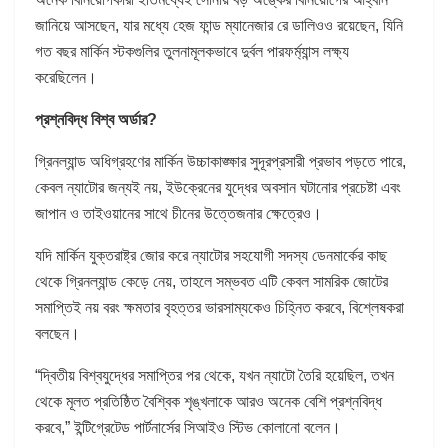
জানিয়ে আসছেন, যার মধ্যে হেজ ফান্ড ম্যানেজার রে ডালিওও রয়েছেন, যিনি
গত বছর মার্কিন স্টকগুলির তুলনামূলকভাবে দুর্বল পারফর্ম্যান্স লক্ষ্য
করেছিলেন।
প্রশ্নবিদ্ধ বিশ্ব অর্ডার?
গ্রিনল্যান্ড অধিগ্রহণের মার্কিন উচ্চাকাঙ্ক্ষার সুদূরপ্রসারী প্রভাব পড়তে পারে,
কেবল ন্যাটোর জন্যই নয়, ইউক্রেনের যুদ্ধের অবসান ঘটানোর প্রচেষ্টা এবং
জাপান ও তাইওয়ানের সাথে চীনের উত্তেজনার ক্ষেত্রেও।
যদি মার্কিন যুক্তরাষ্ট্র জোর করে ন্যাটোর সহযোগী সদস্য ডেনমার্কের কাছ
থেকে গ্রিনল্যান্ড কেড়ে নেয়, তাহলে সম্ভবত এটি কেবল সামরিক জোটের
সমাপ্তিই নয় বরং ক্ষমতার বৃহত্তর ভারসাম্যকেও চিহ্নিত করবে, বিশ্লেষকরা
বলছেন।
“দ্বিতীয় বিশ্বযুদ্ধের সমাপ্তির পর থেকে, যখন ন্যাটো তৈরি হয়েছিল, তখন
থেকে মূলত প্রতিষ্ঠিত বৈশ্বিক শৃঙ্খলাকে আরও অনেক বেশি প্রশ্নবিদ্ধ
করবে,” ইন্টিগ্রেটেড পার্টনার্সের সিআইও স্টিভ কোলানো বলেন।