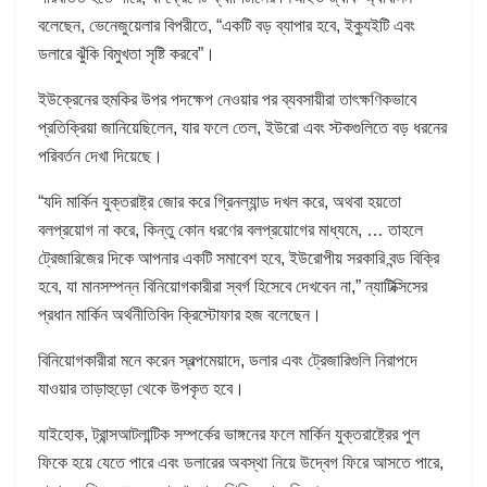
বলেছেন, ভেনেজুয়েলার বিপরীতে, “একটি বড় ব্যাপার হবে, ইক্যুইটি এবং
ডলারে ঝুঁকি বিমুখতা সৃষ্টি করবে”।
ইউক্রেনের হুমকির উপর পদক্ষেপ নেওয়ার পর ব্যবসায়ীরা তাৎক্ষণিকভাবে
প্রতিক্রিয়া জানিয়েছিলেন, যার ফলে তেল, ইউরো এবং স্টকগুলিতে বড় ধরনের
পরিবর্তন দেখা দিয়েছে।
“যদি মার্কিন যুক্তরাষ্ট্র জোর করে গ্রিনল্যান্ড দখল করে, অথবা হয়তো
বলপ্রয়োগ না করে, কিন্তু কোন ধরণের বলপ্রয়োগের মাধ্যমে, … তাহলে
ট্রেজারিজের দিকে আপনার একটি সমাবেশ হবে, ইউরোপীয় সরকারি বন্ড বিক্রি
হবে, যা মানসম্পন্ন বিনিয়োগকারীরা স্বর্গ হিসেবে দেখবেন না,” ন্যাটিক্সিসের
প্রধান মার্কিন অর্থনীতিবিদ ক্রিস্টোফার হজ বলেছেন।
বিনিয়োগকারীরা মনে করেন স্বল্পমেয়াদে, ডলার এবং ট্রেজারিগুলি নিরাপদে
যাওয়ার তাড়াহুড়ো থেকে উপকৃত হবে।
যাইহোক, ট্রান্সআটলান্টিক সম্পর্কের ভাঙ্গনের ফলে মার্কিন যুক্তরাষ্ট্রের পুল
ফিকে হয়ে যেতে পারে এবং ডলারের অবস্থা নিয়ে উদ্বেগ ফিরে আসতে পারে,