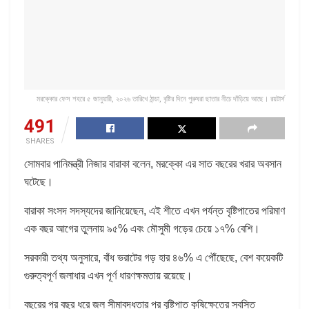
মরক্কোর ফেস শহরে ৫ জানুয়ারী, ২০২৬ তারিখে ঠান্ডা, বৃষ্টির দিনে পুরুষরা ছাতার নীচে দাঁড়িয়ে আছে। রয়টার্স
491
SHARES
সোমবার পানিমন্ত্রী নিজার বারাকা বলেন, মরক্কো এর সাত বছরের খরার অবসান
ঘটেছে।
বারাকা সংসদ সদস্যদের জানিয়েছেন, এই শীতে এখন পর্যন্ত বৃষ্টিপাতের পরিমাণ
এক বছর আগের তুলনায় ৯৫% এবং মৌসুমী গড়ের চেয়ে ১৭% বেশি।
সরকারী তথ্য অনুসারে, বাঁধ ভরাটের গড় হার ৪৬% এ পৌঁছেছে, বেশ কয়েকটি
গুরুত্বপূর্ণ জলাধার এখন পূর্ণ ধারণক্ষমতায় রয়েছে।
বছরের পর বছর ধরে জল সীমাবদ্ধতার পর বৃষ্টিপাত কৃষিক্ষেত্রে স্বস্তি