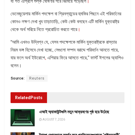
যা গত এপ্রিলে শুল্ক ঘোষণার পরে ঝিমিয়ে পড়েছিল
।
ভেনেজুয়েলায় মার্কিন পদক্ষেপ বা গ্রিনল্যান্ডের হুমকির পিছনে এই পরিবর্তনের
কোনও লক্ষণ দেখা খুব তাড়াতাড়ি, কেউ কেউ বলছেন এটি মার্কিন যুক্তরাষ্ট্র
থেকে অর্থ সরিয়ে নিতে প্ররোচিত করতে পারে
।
“আমি এখনও উদ্বিগ্ন যে, যেসব পদক্ষেপকে মার্কিন যুক্তরাষ্ট্রকে রাস্তার
নিয়ম ভঙ্গ হিসেবে দেখা হচ্ছে, সেগুলো সম্পদ বরাদ্দে পরিবর্তন আনতে পারে,
যার ফলে অর্থ ইউরোপে
,
এশিয়ায় ফিরে আসতে পারে,” ফার্স্ট ঈগলের অ্যাপিও
বলেন।
Source:
Reuters
Related
Posts
এআই অ্যাকাউন্টগুলি নতুন আক্রমণের পৃষ্ঠ হয়ে উঠেছে
AUGUST 7, 2026