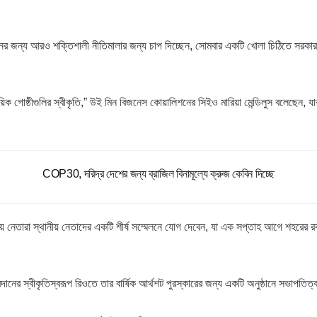
়নের জন্য আরও শক্তিশালী নীতিমালার জন্য চাপ দিচ্ছেন, সোমবার একটি খোলা চিঠিতে সরকারগু
্যবসায়িক গোষ্ঠীগুলির স্বীকৃতি,” উই মিন বিজনেস কোয়ালিশনের সিইও মারিয়া মেন্ডিলুস বলেছেন
COP30, দরিদ্র দেশের জন্য ব্রাজিল বিনামূল্যে ক্রুজ কেবিন দিচ্ছে
 নেতারা স্থানীয় নেতাদের একটি শীর্ষ সম্মেলনে যোগ দেবেন, যা এক সপ্তাহ আগে শহরের রক্ত
দানের স্বীকৃতিস্বরূপ রিওতে তার বার্ষিক আর্থশট পুরস্কারের জন্য একটি অনুষ্ঠানে সভাপতি