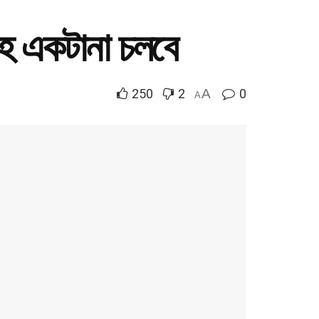
াহ একটানা চলবে
250
2
A
0
A