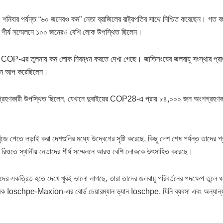
য, শনিবার পর্যন্ত “৬০ জনেরও কম” নেতা ব্রাজিলের রাষ্ট্রপতির সাথে নিশ্চিত করেছেন
ি শীর্ষ সম্মেলনে ১০০ জনেরও বেশি লোক উপস্থিত ছিলেন।
তে COP-এর তুলনায় কম লোক নিবন্ধন করতে দেখা গেছে। জাতিসংঘের জলবায়ু সংস্থার প্রা
 সাইন আপ করেছিলেন।
হণকারী উপস্থিত ছিলেন, যেখানে দুবাইয়ের COP28-এ প্রায় ৮৪,০০০ জন অংশগ্রহণকা
জে পেতে লড়াই করা দেশগুলির মধ্যে উদ্বেগের সৃষ্টি করেছে, কিছু দেশ শেষ পর্যন্ত তাদের
বা রিওতে স্থানীয় নেতাদের শীর্ষ সম্মেলনে আরও বেশি লোককে উৎসাহিত করেছে।
ের একত্রিত হতে দেখে খুবই ভালো লাগছে, তারা তাদের জলবায়ু পরিবর্তনের পদক্ষেপ তুলে
ারক Ioschpe-Maxion-এর বোর্ড চেয়ারম্যান ড্যান Ioschpe, যিনি ব্যবসা এবং অন্যান্য 