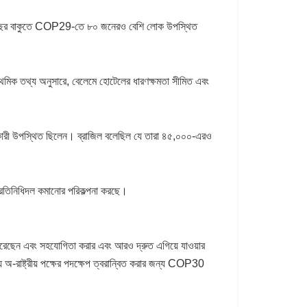
। গত বছর বাকুতে COP29-তে ৮০ জনেরও বেশি লোক উপস্থিত
থমিক তথ্য অনুসারে, বেলেমে হোটেলের ধারণক্ষমতা সীমিত এবং
রী উপস্থিত ছিলেন। ব্রাজিল বলেছিল যে তারা ৪৫,০০০-এরও
 প্রতিনিধিদল কমানোর পরিকল্পনা করছে।
 ধরেছেন এবং সহযোগিতা করার এবং আরও দ্রুত এগিয়ে যাওয়ার
অ-রাষ্ট্রীয় পক্ষের পদক্ষেপ ত্বরান্বিত করার জন্য COP30