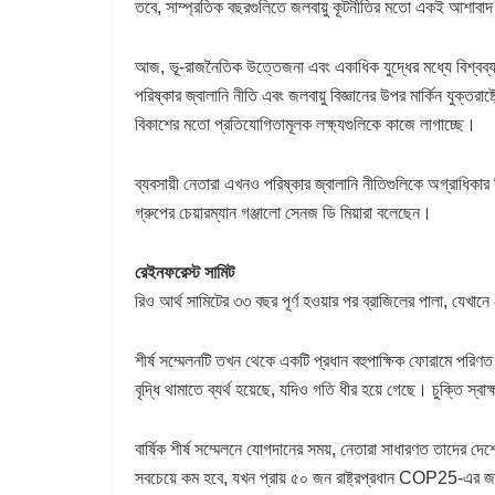
তবে, সাম্প্রতিক বছরগুলিতে জলবায়ু কূটনীতির মতো একই আশাবা
আজ, ভূ-রাজনৈতিক উত্তেজনা এবং একাধিক যুদ্ধের মধ্যে বিশ্বব্যাপ
পরিষ্কার জ্বালানি নীতি এবং জলবায়ু বিজ্ঞানের উপর মার্কিন যুক্ত
বিকাশের মতো প্রতিযোগিতামূলক লক্ষ্যগুলিকে কাজে লাগাচ্ছে।
ব্যবসায়ী নেতারা এখনও পরিষ্কার জ্বালানি নীতিগুলিকে অগ্রাধিকা
গ্রুপের চেয়ারম্যান গঞ্জালো সেনজ ডি মিয়ারা বলেছেন।
রেইনফরেস্ট সামিট
রিও আর্থ সামিটের ৩৩ বছর পূর্ণ হওয়ার পর ব্রাজিলের পালা, যেখান
শীর্ষ সম্মেলনটি তখন থেকে একটি প্রধান বহুপাক্ষিক ফোরামে পরিণত 
বৃদ্ধি থামাতে ব্যর্থ হয়েছে, যদিও গতি ধীর হয়ে গেছে। চুক্তি স্বা
বার্ষিক শীর্ষ সম্মেলনে যোগদানের সময়, নেতারা সাধারণত তাদে
সবচেয়ে কম হবে, যখন প্রায় ৫০ জন রাষ্ট্রপ্রধান COP25-এর জন