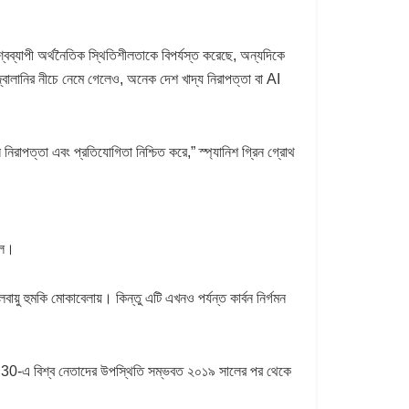
শ্বব্যাপী অর্থনৈতিক স্থিতিশীলতাকে বিপর্যস্ত করেছে, অন্যদিকে
্ম জ্বালানির নীচে নেমে গেলেও, অনেক দেশ খাদ্য নিরাপত্তা বা AI
নিরাপত্তা এবং প্রতিযোগিতা নিশ্চিত করে,” স্প্যানিশ গ্রিন গ্রোথ
ছিল।
য়ু হুমকি মোকাবেলায়। কিন্তু এটি এখনও পর্যন্ত কার্বন নির্গমন
 COP30-এ বিশ্ব নেতাদের উপস্থিতি সম্ভবত ২০১৯ সালের পর থেকে