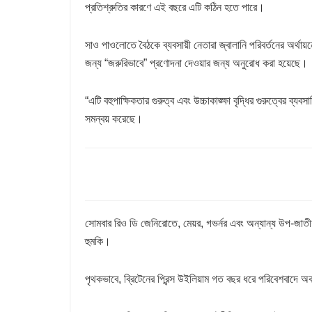
প্রতিশ্রুতির কারণে এই বছরে এটি কঠিন হতে পারে।
সাও পাওলোতে বৈঠকে ব্যবসায়ী নেতারা জ্বালানি পরিবর্তনের অর্থায
জন্য “জরুরিভাবে” প্রণোদনা দেওয়ার জন্য অনুরোধ করা হয়েছে।
“এটি বহুপাক্ষিকতার গুরুত্ব এবং উচ্চাকাঙ্ক্ষা বৃদ্ধির গুরুত্বের ব
সমন্বয় করেছে।
সোমবার রিও ডি জেনিরোতে, মেয়র, গভর্নর এবং অন্যান্য উপ-জাতীয়
হুমকি।
পৃথকভাবে, ব্রিটেনের প্রিন্স উইলিয়াম গত বছর ধরে পরিবেশবাদে অব