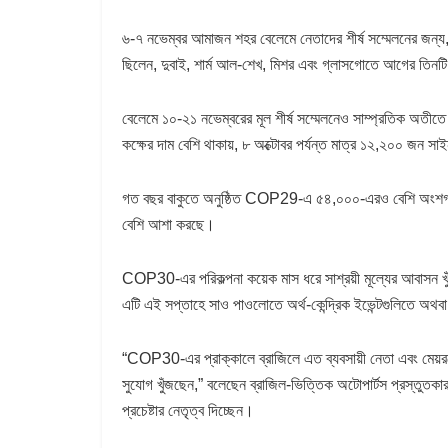
৬-৭ নভেম্বর আমাজন শহর বেলেমে নেতাদের শীর্ষ সম্মেলনের জন্
ছিলেন, দুবাই, শার্ম আল-শেখ, মিশর এবং গ্লাসগোতে আগের তিনট
বেলেমে ১০-২১ নভেম্বরের মূল শীর্ষ সম্মেলনেও সাম্প্রতিক অতী
কক্ষের দাম বেশি থাকায়, ৮ অক্টোবর পর্যন্ত মাত্র ১২,২০০ জন
গত বছর বাকুতে অনুষ্ঠিত COP29-এ ৫৪,০০০-এরও বেশি অংশগ্র
বেশি আশা করছে।
COP30-এর পরিকল্পনা কয়েক মাস ধরে সাশ্রয়ী মূল্যের আবাসন খুঁ
এটি এই সপ্তাহে সাও পাওলোতে অর্থ-কেন্দ্রিক ইভেন্টগুলিতে অথ
“COP30-এর প্রাক্কালে ব্রাজিলে এত ব্যবসায়ী নেতা এবং মেয়রদ
সুযোগ খুঁজছেন,” বলেছেন ব্রাজিল-ভিত্তিক অটোপার্টস প্রস্তুতক
প্রচেষ্টার নেতৃত্ব দিচ্ছেন।